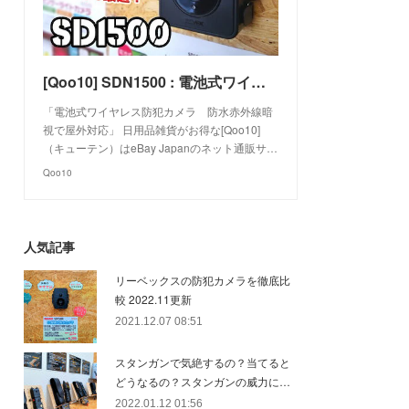
[Qoo10] SDN1500 : 電池式ワイヤレス防犯カメラ 防水赤外線暗 : 日用品雑貨
「電池式ワイヤレス防犯カメラ 防水赤外線暗
視で屋外対応」 日用品雑貨がお得な[Qoo10]
（キューテン）はeBay Japanのネット通販サ…
Qoo10
人気記事
リーベックスの防犯カメラを徹底比
較 2022.11更新
2021.12.07 08:51
スタンガンで気絶するの？当てると
どうなるの？スタンガンの威力に…
2022.01.12 01:56