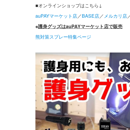
■オンラインショップはこちら↓
auPAYマーケット店
／
BASE店
／
メルカリ店
※
護身グッズはauPAYマーケット店
で販売
熊対策スプレー特集ページ