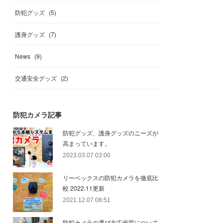
防犯グッズ
(
5
)
護身グッズ
(
7
)
News
(
9
)
交通安全グッズ
(
2
)
防犯カメラ記事
防犯グッズ、護身グッズのニーズが
高まっています。
2023.03.07 03:00
リーベックスの防犯カメラを徹底比
較 2022.11更新
2021.12.07 08:51
防犯カメラの選び方①画質について